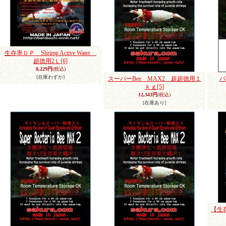
生存率ＵＰ Shrimp Active Water
超徳用2Ｌ
[6]
8,229円
(税込)
[在庫わずか]
スーパーBee MAX2 超超徳用１
バ
ｋｇ
[5]
12,343円
(税込)
[在庫あり]
【生存率