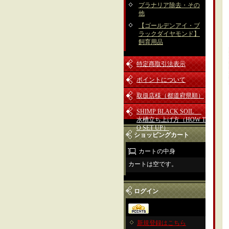
プラナリア除去・その
他
【ゴールデンアイ・ブ
ラックダイヤモンド】
飼育用品
特定商取引法表示
ポイントについて
取扱店様（都道府県順）
SHIMP BLACK SOIL
水槽立ち上げ方（HOW T
O SET UP）
ショッピングカート
カートの中身
カートは空です。
ログイン
新規登録はこちら