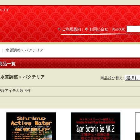
ります
ご利用案内
お問い合せ
｜
商品検索
:
｜
水質調整 > バクテリア
商品一覧
水質調整 > バクテリア
商品並び替え
:
登録アイテム数
:
6件